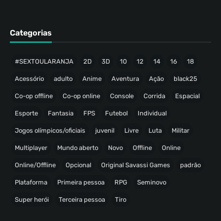
Categorias
#SEXTOULARANJA
2D
3D
10
12
14
16
18
Acessório
adulto
Anime
Aventura
Ação
black25
Co-op offline
Co-op online
Console
Corrida
Espacial
Esporte
Fantasia
FPS
Futebol
Individual
Jogos olímpicos/oficiais
juvenil
Livre
Luta
Militar
Multiplayer
Mundo aberto
Novo
Offline
Online
Online/Offline
Opcional
Original Savassi Games
padrão
Plataforma
Primeira pessoa
RPG
Seminovo
Super herói
Terceira pessoa
Tiro