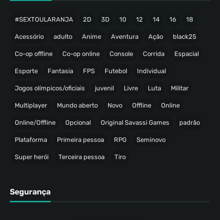
#SEXTOULARANJA
2D
3D
10
12
14
16
18
Acessório
adulto
Anime
Aventura
Ação
black25
Co-op offline
Co-op online
Console
Corrida
Espacial
Esporte
Fantasia
FPS
Futebol
Individual
Jogos olímpicos/oficiais
juvenil
Livre
Luta
Militar
Multiplayer
Mundo aberto
Novo
Offline
Online
Online/Offline
Opcional
Original Savassi Games
padrão
Plataforma
Primeira pessoa
RPG
Seminovo
Super herói
Terceira pessoa
Tiro
Segurança