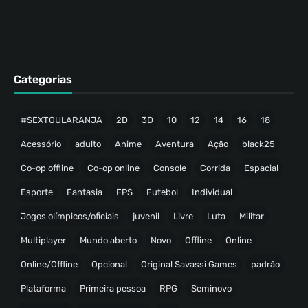
Categorias
#SEXTOULARANJA
2D
3D
10
12
14
16
18
Acessório
adulto
Anime
Aventura
Ação
black25
Co-op offline
Co-op online
Console
Corrida
Espacial
Esporte
Fantasia
FPS
Futebol
Individual
Jogos olímpicos/oficiais
juvenil
Livre
Luta
Militar
Multiplayer
Mundo aberto
Novo
Offline
Online
Online/Offline
Opcional
Original Savassi Games
padrão
Plataforma
Primeira pessoa
RPG
Seminovo