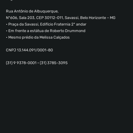
Rua Antônio de Albuquerque,
Nº606, Sala 203, CEP 30112-011, Savassi, Belo Horizonte – MG
• Praça da Savassi, Edifício Fraternia 2º andar
• Em frente a estátua de Roberto Drummond
• Mesmo prédio da Melissa Calçados
CNPJ 13.144.091/0001-80
(31) 9 9378-0001 • (31) 3785-3095