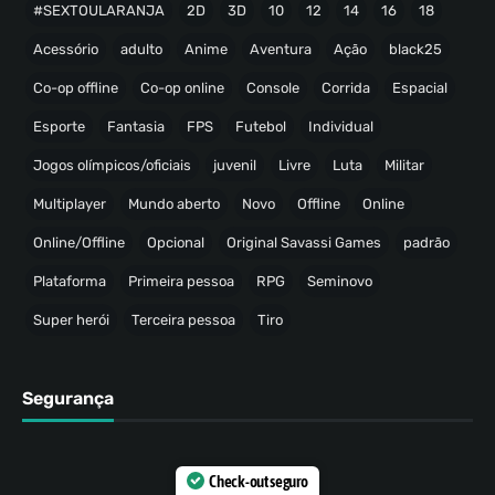
#SEXTOULARANJA
2D
3D
10
12
14
16
18
Acessório
adulto
Anime
Aventura
Ação
black25
Co-op offline
Co-op online
Console
Corrida
Espacial
Esporte
Fantasia
FPS
Futebol
Individual
Jogos olímpicos/oficiais
juvenil
Livre
Luta
Militar
Multiplayer
Mundo aberto
Novo
Offline
Online
Online/Offline
Opcional
Original Savassi Games
padrão
Plataforma
Primeira pessoa
RPG
Seminovo
Super herói
Terceira pessoa
Tiro
Segurança
Check-out seguro