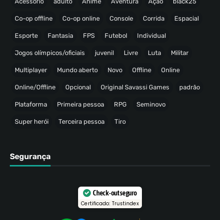
Acessório
adulto
Anime
Aventura
Ação
black25
Co-op offline
Co-op online
Console
Corrida
Espacial
Esporte
Fantasia
FPS
Futebol
Individual
Jogos olímpicos/oficiais
juvenil
Livre
Luta
Militar
Multiplayer
Mundo aberto
Novo
Offline
Online
Online/Offline
Opcional
Original Savassi Games
padrão
Plataforma
Primeira pessoa
RPG
Seminovo
Super herói
Terceira pessoa
Tiro
Segurança
Check-out seguro
Certificado: Trustindex