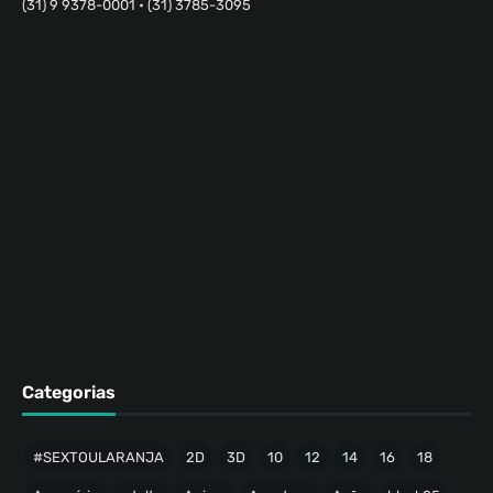
(31) 9 9378-0001 • (31) 3785-3095
Categorias
#SEXTOULARANJA
2D
3D
10
12
14
16
18