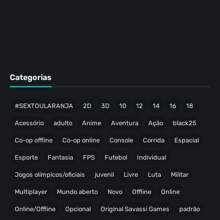
Categorias
#SEXTOULARANJA
2D
3D
10
12
14
16
18
Acessório
adulto
Anime
Aventura
Ação
black25
Co-op offline
Co-op online
Console
Corrida
Espacial
Esporte
Fantasia
FPS
Futebol
Individual
Jogos olímpicos/oficiais
juvenil
Livre
Luta
Militar
Multiplayer
Mundo aberto
Novo
Offline
Online
Online/Offline
Opcional
Original Savassi Games
padrão