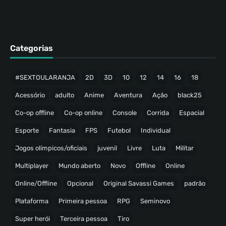
Categorias
#SEXTOULARANJA
2D
3D
10
12
14
16
18
Acessório
adulto
Anime
Aventura
Ação
black25
Co-op offline
Co-op online
Console
Corrida
Espacial
Esporte
Fantasia
FPS
Futebol
Individual
Jogos olímpicos/oficiais
juvenil
Livre
Luta
Militar
Multiplayer
Mundo aberto
Novo
Offline
Online
Online/Offline
Opcional
Original Savassi Games
padrão
Plataforma
Primeira pessoa
RPG
Seminovo
Super herói
Terceira pessoa
Tiro