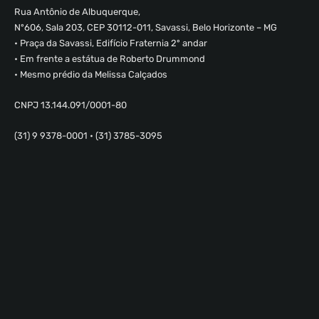
Rua Antônio de Albuquerque,
Nº606, Sala 203, CEP 30112-011, Savassi, Belo Horizonte – MG
• Praça da Savassi, Edifício Fraternia 2º andar
• Em frente a estátua de Roberto Drummond
• Mesmo prédio da Melissa Calçados
CNPJ 13.144.091/0001-80
(31) 9 9378-0001 • (31) 3785-3095