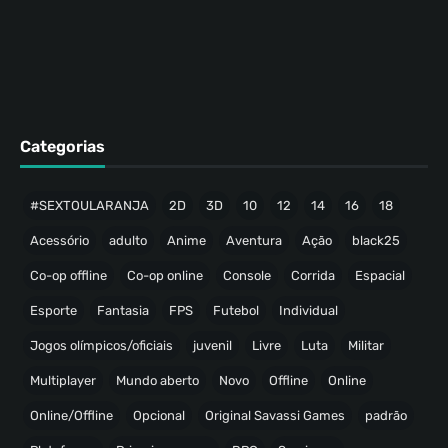
Categorias
#SEXTOULARANJA
2D
3D
10
12
14
16
18
Acessório
adulto
Anime
Aventura
Ação
black25
Co-op offline
Co-op online
Console
Corrida
Espacial
Esporte
Fantasia
FPS
Futebol
Individual
Jogos olímpicos/oficiais
juvenil
Livre
Luta
Militar
Multiplayer
Mundo aberto
Novo
Offline
Online
Online/Offline
Opcional
Original Savassi Games
padrão