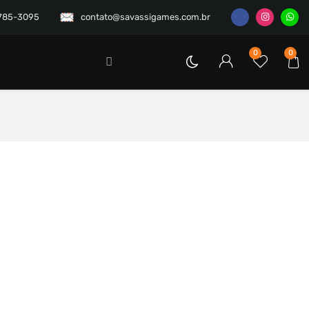
3785-3095
contato@savassigames.com.br
0
0