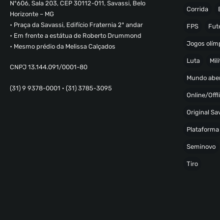
Nº606, Sala 203, CEP 30112-011, Savassi, Belo
Corrida
Horizonte – MG
• Praça da Savassi, Edifício Fraternia 2º andar
FPS
Fut
• Em frente a estátua de Roberto Drummond
Jogos olímp
• Mesmo prédio da Melissa Calçados
Luta
Mili
CNPJ 13.144.091/0001-80
Mundo abe
(31) 9 9378-0001 • (31) 3785-3095
Online/Offl
Original S
Plataforma
Seminovo
Tiro