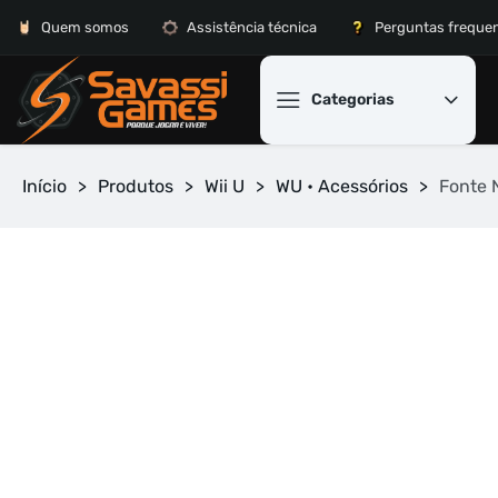
Quem somos
Assistência técnica
Perguntas freque
Categorias
Início
>
Produtos
>
Wii U
>
WU • Acessórios
>
Fonte 