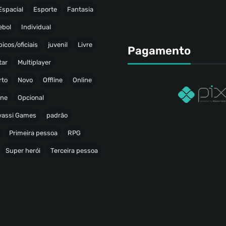
Espacial
Esporte
Fantasia
ebol
Individual
icos/oficiais
juvenil
Livre
Pagamento
tar
Multiplayer
rto
Novo
Offline
Online
ine
Opcional
avassi Games
padrão
Primeira pessoa
RPG
Super herói
Terceira pessoa