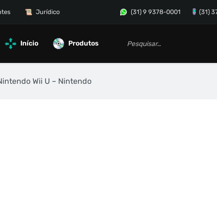
ntes
Jurídico
(31) 9 9378-0001
(31) 
Início
Produtos
Nintendo Wii U – Nintendo