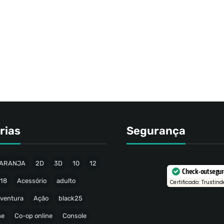
rias
Segurança
ARANJA
2D
3D
10
12
Check-out segu
18
Acessório
adulto
Certificado: Trustind
ventura
Ação
black25
ne
Co-op online
Console