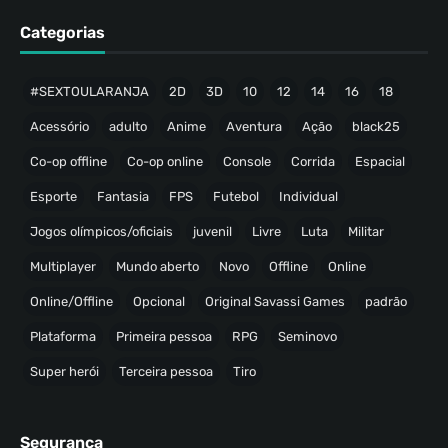
Categorias
#SEXTOULARANJA
2D
3D
10
12
14
16
18
Acessório
adulto
Anime
Aventura
Ação
black25
Co-op offline
Co-op online
Console
Corrida
Espacial
Esporte
Fantasia
FPS
Futebol
Individual
Jogos olímpicos/oficiais
juvenil
Livre
Luta
Militar
Multiplayer
Mundo aberto
Novo
Offline
Online
Online/Offline
Opcional
Original Savassi Games
padrão
Plataforma
Primeira pessoa
RPG
Seminovo
Super herói
Terceira pessoa
Tiro
Segurança