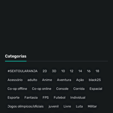
Categorias
#SEXTOULARANJA
2D
3D
10
12
14
16
18
Acessório
adulto
Anime
Aventura
Ação
black25
Co-op offline
Co-op online
Console
Corrida
Espacial
Esporte
Fantasia
FPS
Futebol
Individual
Jogos olímpicos/oficiais
juvenil
Livre
Luta
Militar