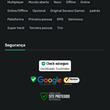
Multiplayer
Mundo aberto
Novo
Offline
Online
Online/Offline
Opcional
Original Savassi Games
padrão
Plataforma
Primeira pessoa
RPG
Seminovo
Super herói
Terceira pessoa
Tiro
Segurança
Check-out seguro
Certificado: Trustindex