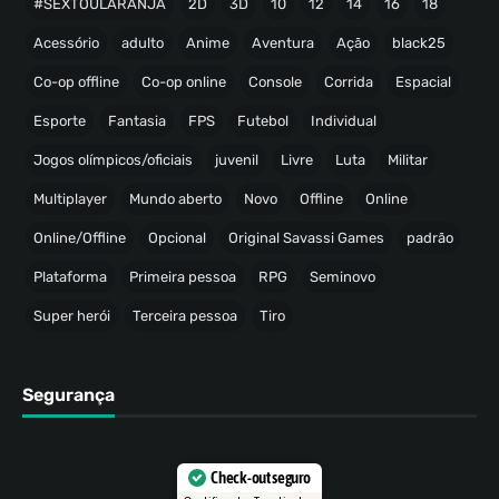
#SEXTOULARANJA
2D
3D
10
12
14
16
18
Acessório
adulto
Anime
Aventura
Ação
black25
Co-op offline
Co-op online
Console
Corrida
Espacial
Esporte
Fantasia
FPS
Futebol
Individual
Jogos olímpicos/oficiais
juvenil
Livre
Luta
Militar
Multiplayer
Mundo aberto
Novo
Offline
Online
Online/Offline
Opcional
Original Savassi Games
padrão
Plataforma
Primeira pessoa
RPG
Seminovo
Super herói
Terceira pessoa
Tiro
Segurança
Check-out seguro