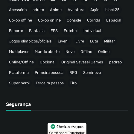
Acessório
adulto
Anime
Aventura
Ação
black25
Co-op offline
Co-op online
Console
Corrida
Espacial
Esporte
Fantasia
FPS
Futebol
Individual
Jogos olímpicos/oficiais
juvenil
Livre
Luta
Militar
Multiplayer
Mundo aberto
Novo
Offline
Online
Online/Offline
Opcional
Original Savassi Games
padrão
Plataforma
Primeira pessoa
RPG
Seminovo
Super herói
Terceira pessoa
Tiro
Segurança
Check-out seguro
Certificado: Trustindex