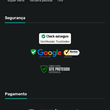
Super herói
Terceira pessoa
Tiro
Segurança
Check-out seguro
Certificado: Trustindex
Pagamento