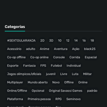
Categorias
#SEXTOULARANJA
2D
3D
10
12
14
16
18
Acessório
adulto
Anime
Aventura
Ação
black25
Co-op offline
Co-op online
Console
Corrida
Espacial
Esporte
Fantasia
FPS
Futebol
Individual
Jogos olímpicos/oficiais
juvenil
Livre
Luta
Militar
Multiplayer
Mundo aberto
Novo
Offline
Online
Online/Offline
Opcional
Original Savassi Games
padrão
Plataforma
Primeira pessoa
RPG
Seminovo