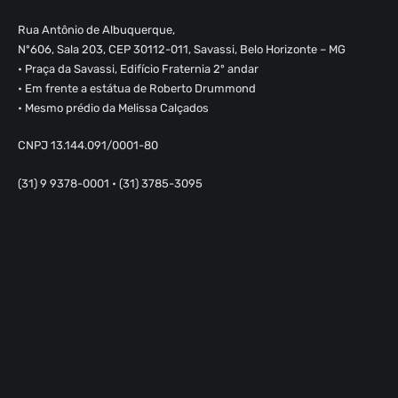
Rua Antônio de Albuquerque,
Nº606, Sala 203, CEP 30112-011, Savassi, Belo Horizonte – MG
• Praça da Savassi, Edifício Fraternia 2º andar
• Em frente a estátua de Roberto Drummond
• Mesmo prédio da Melissa Calçados
CNPJ 13.144.091/0001-80
(31) 9 9378-0001 • (31) 3785-3095