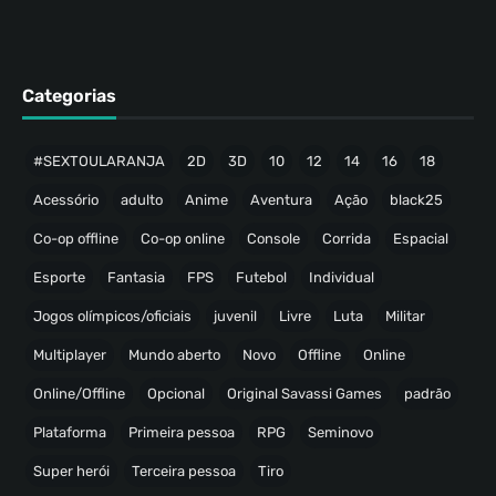
Categorias
#SEXTOULARANJA
2D
3D
10
12
14
16
18
Acessório
adulto
Anime
Aventura
Ação
black25
Co-op offline
Co-op online
Console
Corrida
Espacial
Esporte
Fantasia
FPS
Futebol
Individual
Jogos olímpicos/oficiais
juvenil
Livre
Luta
Militar
Multiplayer
Mundo aberto
Novo
Offline
Online
Online/Offline
Opcional
Original Savassi Games
padrão
Plataforma
Primeira pessoa
RPG
Seminovo
Super herói
Terceira pessoa
Tiro