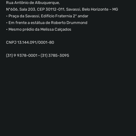
Rua Antônio de Albuquerque,
Nº606, Sala 203, CEP 30112-011, Savassi, Belo Horizonte – MG
• Praça da Savassi, Edifício Fraternia 2º andar
• Em frente a estátua de Roberto Drummond
• Mesmo prédio da Melissa Calçados
CNPJ 13.144.091/0001-80
(31) 9 9378-0001 • (31) 3785-3095