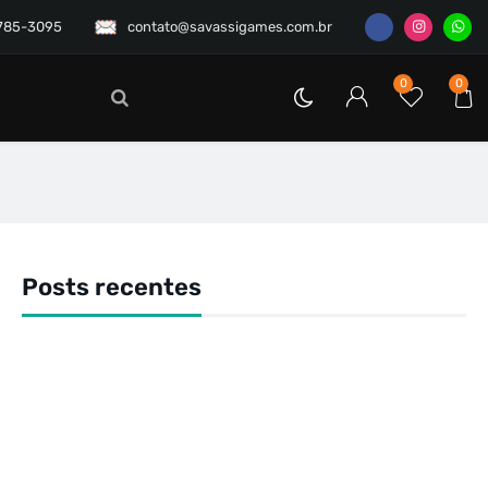
3785-3095
contato@savassigames.com.br
0
0
Posts recentes