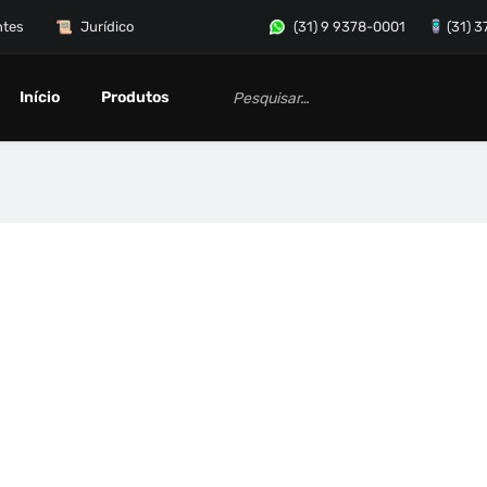
ntes
Jurídico
(31) 9 9378-0001
(31) 
Início
Produtos