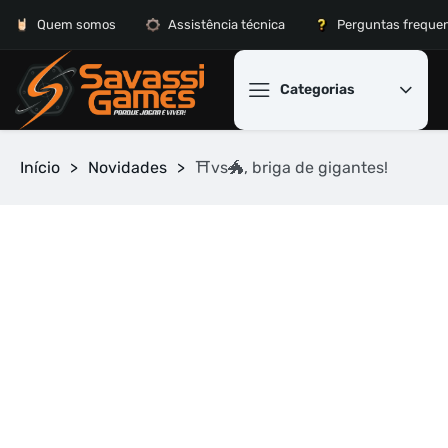
Quem somos
Assistência técnica
Perguntas freque
Categorias
Início
>
Novidades
>
⛩vs🐲, briga de gigantes!