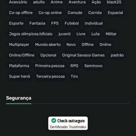
Acessório
adulto
Anime
Aventura
Ação
black25
Co-op offline
Co-op online
Console
Corrida
Espacial
Esporte
Fantasia
FPS
Futebol
Individual
Jogos olímpicos/oficiais
juvenil
Livre
Luta
Militar
Multiplayer
Mundo aberto
Novo
Offline
Online
Online/Offline
Opcional
Original Savassi Games
padrão
Plataforma
Primeira pessoa
RPG
Seminovo
Super herói
Terceira pessoa
Tiro
Segurança
Check-out seguro
Certificado: Trustindex