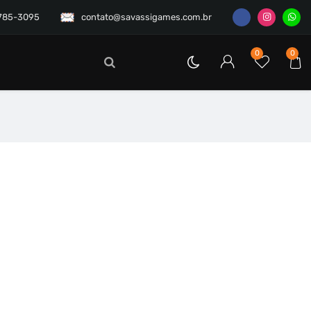
3785-3095
contato@savassigames.com.br
0
0