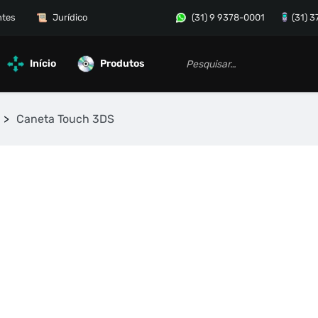
ntes
Jurídico
(31) 9 9378-0001
(31) 
Início
Produtos
>
Caneta Touch 3DS