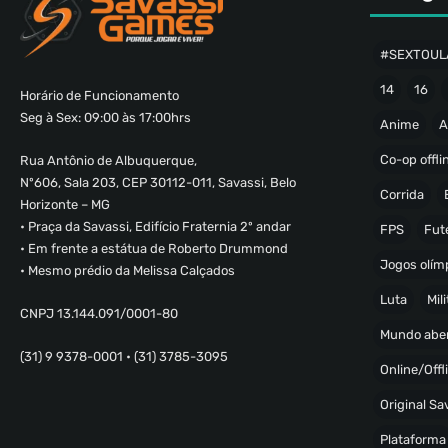
#SEXTOUL
14
16
Horário de Funcionamento
Seg à Sex: 09:00 às 17:00hrs
Anime
A
Co-op offli
Rua Antônio de Albuquerque,
Nº606, Sala 203, CEP 30112-011, Savassi, Belo
Corrida
Horizonte – MG
• Praça da Savassi, Edifício Fraternia 2º andar
FPS
Fut
• Em frente a estátua de Roberto Drummond
Jogos olímp
• Mesmo prédio da Melissa Calçados
Luta
Mili
CNPJ 13.144.091/0001-80
Mundo abe
(31) 9 9378-0001 • (31) 3785-3095
Online/Offl
Original S
Plataforma