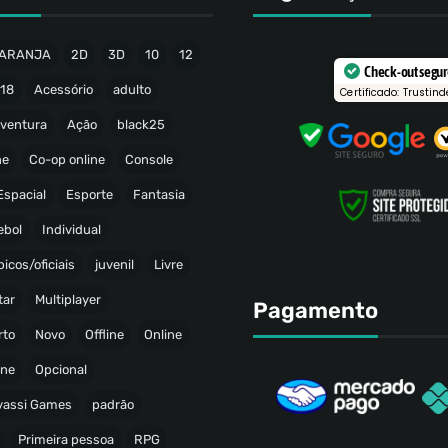
ARANJA
2D
3D
10
12
Check-out segu
18
Acessório
adulto
Certificado: Trustind
ventura
Ação
black25
ne
Co-op online
Console
Espacial
Esporte
Fantasia
ebol
Individual
icos/oficiais
juvenil
Livre
tar
Multiplayer
Pagamento
rto
Novo
Offline
Online
ine
Opcional
avassi Games
padrão
Primeira pessoa
RPG