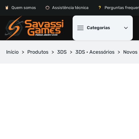
Quem somos
Assistência técnica
Perguntas freque
Categorias
Início
>
Produtos
>
3DS
>
3DS • Acessórios
>
Novos