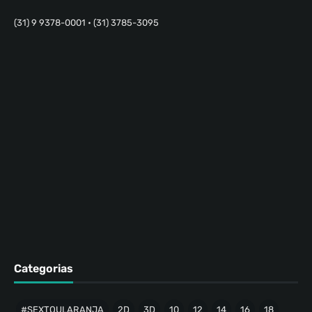
(31) 9 9378-0001 • (31) 3785-3095
Categorias
#SEXTOULARANJA
2D
3D
10
12
14
16
18