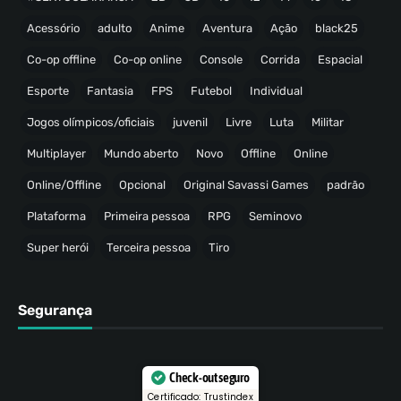
Acessório
adulto
Anime
Aventura
Ação
black25
Co-op offline
Co-op online
Console
Corrida
Espacial
Esporte
Fantasia
FPS
Futebol
Individual
Jogos olímpicos/oficiais
juvenil
Livre
Luta
Militar
Multiplayer
Mundo aberto
Novo
Offline
Online
Online/Offline
Opcional
Original Savassi Games
padrão
Plataforma
Primeira pessoa
RPG
Seminovo
Super herói
Terceira pessoa
Tiro
Segurança
Check-out seguro
Certificado: Trustindex