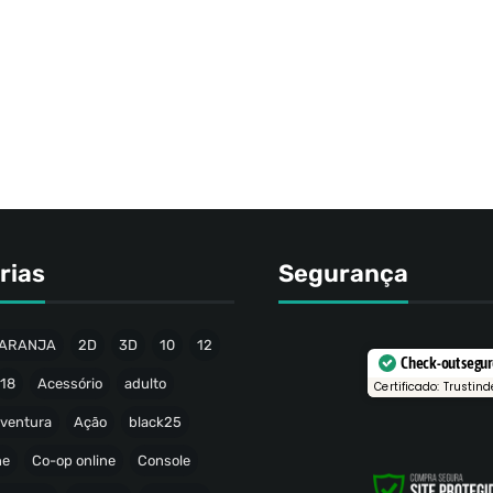
rias
Segurança
ARANJA
2D
3D
10
12
Check-out segu
18
Acessório
adulto
Certificado: Trustind
ventura
Ação
black25
ne
Co-op online
Console