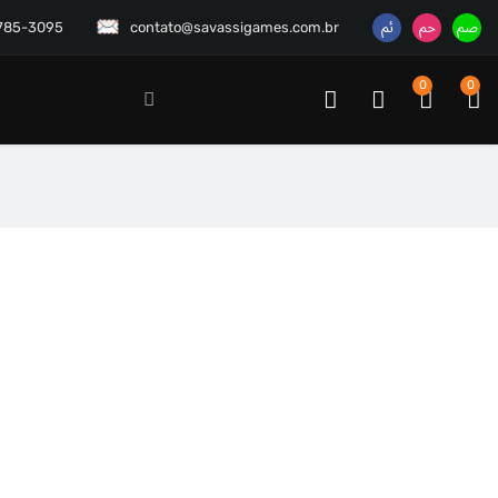
3785-3095
contato@savassigames.com.br
0
0