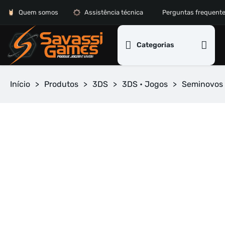
Quem somos
Assistência técnica
Perguntas frequent
Categorias
Início
>
Produtos
>
3DS
>
3DS • Jogos
>
Seminovos