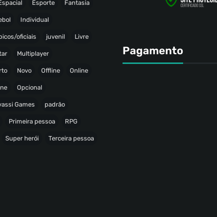
Espacial
Esporte
Fantasia
ebol
Individual
icos/oficiais
juvenil
Livre
Pagamento
tar
Multiplayer
rto
Novo
Offline
Online
ine
Opcional
avassi Games
padrão
Primeira pessoa
RPG
Super herói
Terceira pessoa