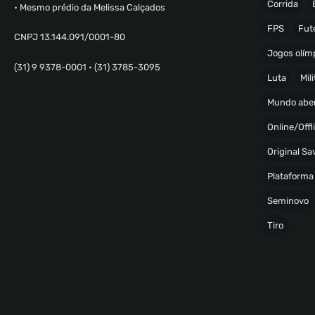
Corrida
• Mesmo prédio da Melissa Calçados
FPS
Fut
CNPJ 13.144.091/0001-80
Jogos olímp
(31) 9 9378-0001 • (31) 3785-3095
Luta
Mili
Mundo abe
Online/Offl
Original S
Plataforma
Seminovo
Tiro