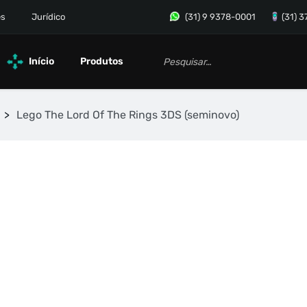
es
Jurídico
(31) 9 9378-0001
(31) 
Início
Produtos
>
Lego The Lord Of The Rings 3DS (seminovo)