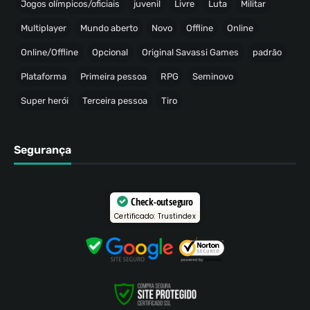
Jogos olímpicos/oficiais
juvenil
Livre
Luta
Militar
Multiplayer
Mundo aberto
Novo
Offline
Online
Online/Offline
Opcional
Original Savassi Games
padrão
Plataforma
Primeira pessoa
RPG
Seminovo
Super herói
Terceira pessoa
Tiro
Segurança
Check-out seguro
Certificado: Trustindex