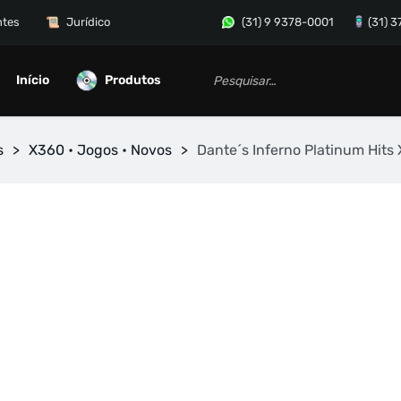
ntes
Jurídico
(31) 9 9378-0001
(31) 
Início
Produtos
s
>
X360 • Jogos • Novos
>
Dante´s Inferno Platinum Hits