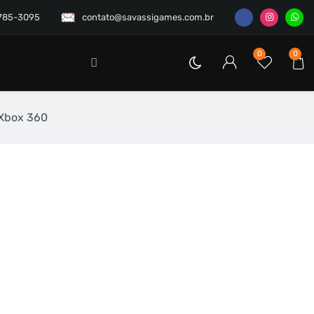
3785-3095
contato@savassigames.com.br
0
0
 Xbox 360