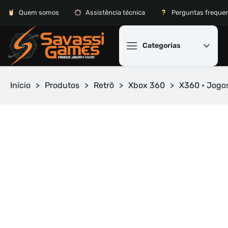
Quem somos
Assistência técnica
Perguntas freque
Categorias
Início
>
Produtos
>
Retrô
>
Xbox 360
>
X360 • Jogo