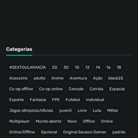
Categorias
#SEXTOULARANJA
2D
3D
10
12
14
16
18
Acessório
adulto
Anime
Aventura
Ação
black25
Co-op offline
Co-op online
Console
Corrida
Espacial
Esporte
Fantasia
FPS
Futebol
Individual
Jogos olímpicos/oficiais
juvenil
Livre
Luta
Militar
Multiplayer
Mundo aberto
Novo
Offline
Online
Online/Offline
Opcional
Original Savassi Games
padrão