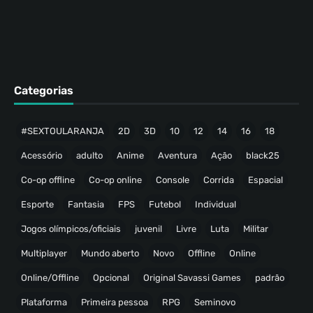
Categorias
#SEXTOULARANJA
2D
3D
10
12
14
16
18
Acessório
adulto
Anime
Aventura
Ação
black25
Co-op offline
Co-op online
Console
Corrida
Espacial
Esporte
Fantasia
FPS
Futebol
Individual
Jogos olímpicos/oficiais
juvenil
Livre
Luta
Militar
Multiplayer
Mundo aberto
Novo
Offline
Online
Online/Offline
Opcional
Original Savassi Games
padrão
Plataforma
Primeira pessoa
RPG
Seminovo