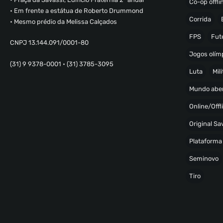
Co-op offli
• Em frente a estátua de Roberto Drummond
Corrida
• Mesmo prédio da Melissa Calçados
FPS
Fut
CNPJ 13.144.091/0001-80
Jogos olímp
(31) 9 9378-0001 • (31) 3785-3095
Luta
Mili
Mundo abe
Online/Offl
Original S
Plataforma
Seminovo
Tiro