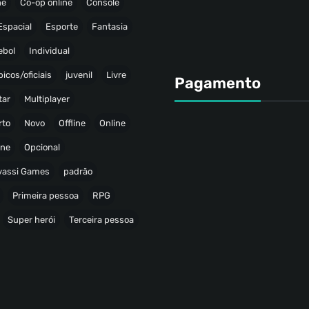
ne
Co-op online
Console
Espacial
Esporte
Fantasia
ebol
Individual
icos/oficiais
juvenil
Livre
Pagamento
tar
Multiplayer
rto
Novo
Offline
Online
ine
Opcional
avassi Games
padrão
Primeira pessoa
RPG
Super herói
Terceira pessoa