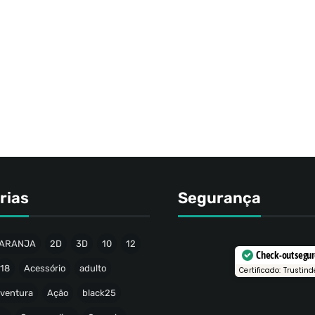
rias
Segurança
ARANJA
2D
3D
10
12
Check-out segu
18
Acessório
adulto
Certificado: Trustind
ventura
Ação
black25