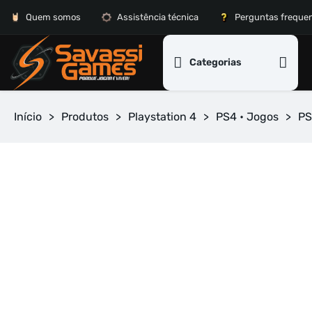
Quem somos
Assistência técnica
Perguntas freque
Categorias
Início
>
Produtos
>
Playstation 4
>
PS4 • Jogos
>
PS