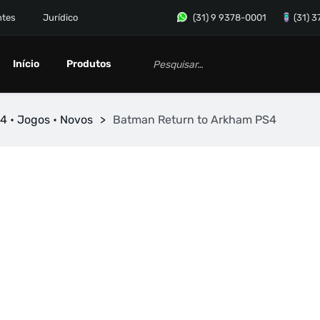
ntes
Jurídico
(31) 9 9378-0001
(31) 
Início
Produtos
4 • Jogos • Novos
>
Batman Return to Arkham PS4