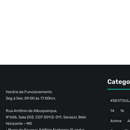
Catego
Horário de Funcionamento
Seg à Sex: 09:00 às 17:00hrs
#SEXTOUL
Rua Antônio de Albuquerque,
14
16
Nº606, Sala 203, CEP 30112-011, Savassi, Belo
Anime
A
Horizonte – MG
• Praça da Savassi, Edifício Fraternia 2º andar