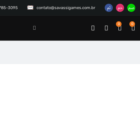
3785-3095
contato@savassigames.com.br
0
0