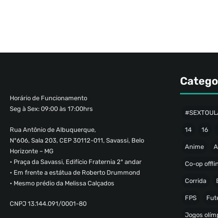
Catego
Horário de Funcionamento
Seg à Sex: 09:00 às 17:00hrs
#SEXTOUL
Rua Antônio de Albuquerque,
14
16
Nº606, Sala 203, CEP 30112-011, Savassi, Belo
Anime
A
Horizonte – MG
• Praça da Savassi, Edifício Fraternia 2º andar
Co-op offli
• Em frente a estátua de Roberto Drummond
Corrida
• Mesmo prédio da Melissa Calçados
FPS
Fut
CNPJ 13.144.091/0001-80
Jogos olímp