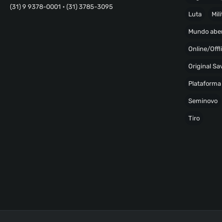
(31) 9 9378-0001 • (31) 3785-3095
Luta
Mili
Mundo abe
Online/Offl
Original S
Plataforma
Seminovo
Tiro