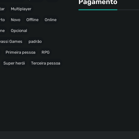
Pagamento
tar
Multiplayer
rto
Novo
Offline
Online
ine
Opcional
avassi Games
padrão
Primeira pessoa
RPG
Super herói
Terceira pessoa