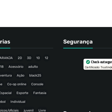
rias
Segurança
ARANJA
2D
3D
10
12
Check-out segu
18
Acessório
adulto
Certificado: Trustind
ventura
Ação
black25
ne
Co-op online
Console
Espacial
Esporte
Fantasia
ebol
Individual
icos/oficiais
juvenil
Livre