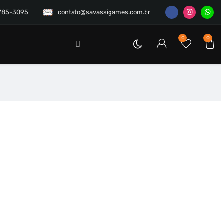
3785-3095
contato@savassigames.com.br
0
0