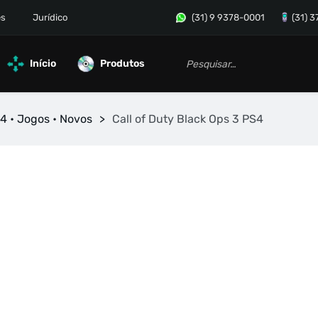
es
Jurídico
(31) 9 9378-0001
(31) 
Início
Produtos
4 • Jogos • Novos
>
Call of Duty Black Ops 3 PS4