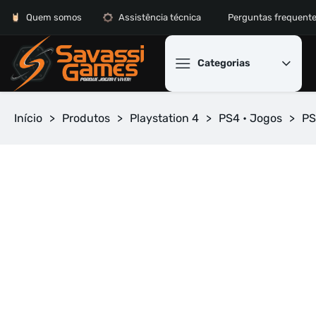
Quem somos
Assistência técnica
Perguntas frequent
Categorias
Início
>
Produtos
>
Playstation 4
>
PS4 • Jogos
>
PS