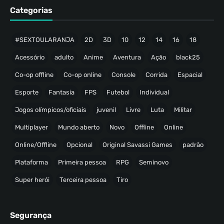
Categorias
#SEXTOULARANJA
2D
3D
10
12
14
16
18
Acessório
adulto
Anime
Aventura
Ação
black25
Co-op offline
Co-op online
Console
Corrida
Espacial
Esporte
Fantasia
FPS
Futebol
Individual
Jogos olímpicos/oficiais
juvenil
Livre
Luta
Militar
Multiplayer
Mundo aberto
Novo
Offline
Online
Online/Offline
Opcional
Original Savassi Games
padrão
Plataforma
Primeira pessoa
RPG
Seminovo
Super herói
Terceira pessoa
Tiro
Segurança