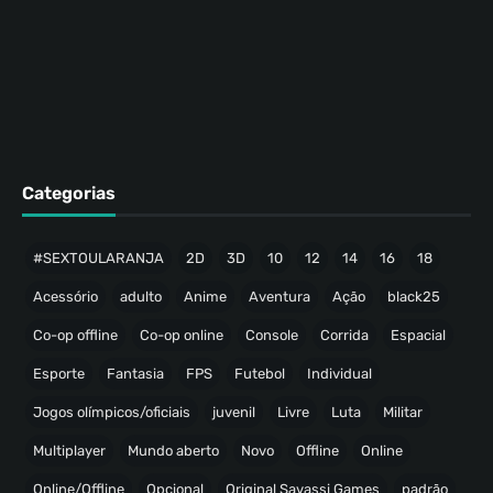
Categorias
#SEXTOULARANJA
2D
3D
10
12
14
16
18
Acessório
adulto
Anime
Aventura
Ação
black25
Co-op offline
Co-op online
Console
Corrida
Espacial
Esporte
Fantasia
FPS
Futebol
Individual
Jogos olímpicos/oficiais
juvenil
Livre
Luta
Militar
Multiplayer
Mundo aberto
Novo
Offline
Online
Online/Offline
Opcional
Original Savassi Games
padrão