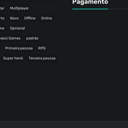
Pagamento
tar
Multiplayer
rto
Novo
Offline
Online
ine
Opcional
avassi Games
padrão
Primeira pessoa
RPG
Super herói
Terceira pessoa