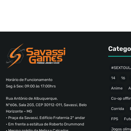
Catego
#SEXTOUL
14
16
Horário de Funcionamento
Seg à Sex: 09:00 às 17:00hrs
Anime
A
Co-op offli
Rua Antônio de Albuquerque,
Nº606, Sala 203, CEP 30112-011, Savassi, Belo
Corrida
Horizonte – MG
• Praça da Savassi, Edifício Fraternia 2º andar
FPS
Fut
• Em frente a estátua de Roberto Drummond
Jogos olímp
• Mesmo prédio da Melissa Calçados