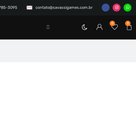
3785-3095
contato@savassigames.com.br
0
0