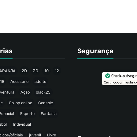
rias
Segurança
ARANJA
2D
3D
10
12
Check-out segu
18
Acessório
adulto
Certificado: Trustind
ventura
Ação
black25
ne
Co-op online
Console
Espacial
Esporte
Fantasia
ebol
Individual
icos/oficiais
juvenil
Livre