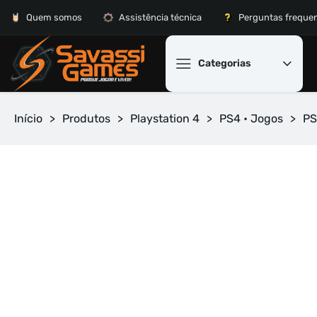
Quem somos
Assistência técnica
Perguntas freque
Categorias
Início
>
Produtos
>
Playstation 4
>
PS4 • Jogos
>
PS