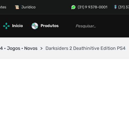
ntes
Jurídico
(31) 9 9378-0001
(31) 
Início
Produtos
4 • Jogos • Novos
>
Darksiders 2 Deathinitive Edition PS4