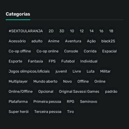
Categorias
#SEXTOULARANJA
2D
3D
10
12
14
16
18
Acessório
adulto
Anime
Aventura
Ação
black25
Co-op offline
Co-op online
Console
Corrida
Espacial
Esporte
Fantasia
FPS
Futebol
Individual
Jogos olímpicos/oficiais
juvenil
Livre
Luta
Militar
Multiplayer
Mundo aberto
Novo
Offline
Online
Online/Offline
Opcional
Original Savassi Games
padrão
Plataforma
Primeira pessoa
RPG
Seminovo
Super herói
Terceira pessoa
Tiro