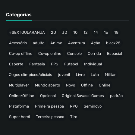
Categorias
#SEXTOULARANJA
2D
3D
10
12
14
16
18
Acessório
adulto
Anime
Aventura
Ação
black25
Co-op offline
Co-op online
Console
Corrida
Espacial
Esporte
Fantasia
FPS
Futebol
Individual
Jogos olímpicos/oficiais
juvenil
Livre
Luta
Militar
Multiplayer
Mundo aberto
Novo
Offline
Online
Online/Offline
Opcional
Original Savassi Games
padrão
Plataforma
Primeira pessoa
RPG
Seminovo
Super herói
Terceira pessoa
Tiro