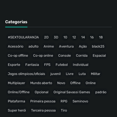
Categorias
#SEXTOULARANJA
2D
3D
10
12
14
16
18
Acessório
adulto
Anime
Aventura
Ação
black25
Co-op offline
Co-op online
Console
Corrida
Espacial
Esporte
Fantasia
FPS
Futebol
Individual
Jogos olímpicos/oficiais
juvenil
Livre
Luta
Militar
Multiplayer
Mundo aberto
Novo
Offline
Online
Online/Offline
Opcional
Original Savassi Games
padrão
Plataforma
Primeira pessoa
RPG
Seminovo
Super herói
Terceira pessoa
Tiro