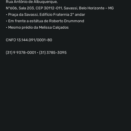
Rua Antônio de Albuquerque,
Nº606, Sala 203, CEP 30112-011, Savassi, Belo Horizonte – MG
• Praça da Savassi, Edifício Fraternia 2º andar
• Em frente a estátua de Roberto Drummond
• Mesmo prédio da Melissa Calçados
CNPJ 13.144.091/0001-80
(31) 9 9378-0001 • (31) 3785-3095