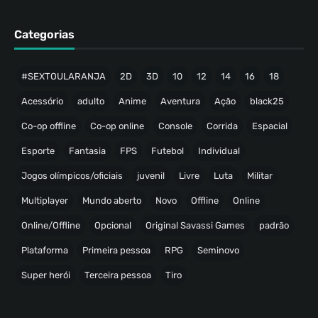
Categorias
#SEXTOULARANJA
2D
3D
10
12
14
16
18
Acessório
adulto
Anime
Aventura
Ação
black25
Co-op offline
Co-op online
Console
Corrida
Espacial
Esporte
Fantasia
FPS
Futebol
Individual
Jogos olímpicos/oficiais
juvenil
Livre
Luta
Militar
Multiplayer
Mundo aberto
Novo
Offline
Online
Online/Offline
Opcional
Original Savassi Games
padrão
Plataforma
Primeira pessoa
RPG
Seminovo
Super herói
Terceira pessoa
Tiro