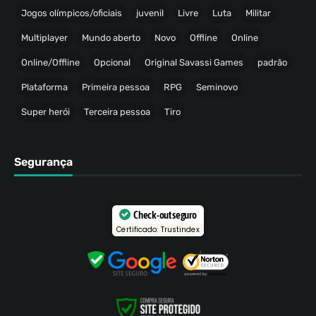
Jogos olímpicos/oficiais
juvenil
Livre
Luta
Militar
Multiplayer
Mundo aberto
Novo
Offline
Online
Online/Offline
Opcional
Original Savassi Games
padrão
Plataforma
Primeira pessoa
RPG
Seminovo
Super herói
Terceira pessoa
Tiro
Segurança
Check-out seguro
Certificado: Trustindex