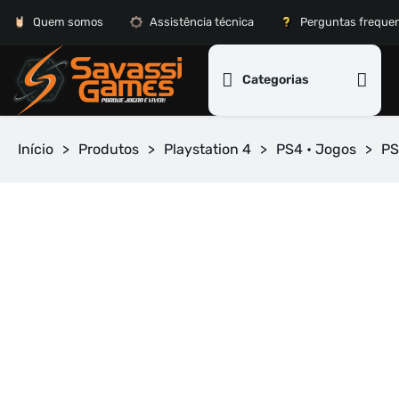
Quem somos
Assistência técnica
Perguntas freque
Categorias
Início
>
Produtos
>
Playstation 4
>
PS4 • Jogos
>
PS