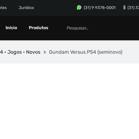
ntes
Jurídico
(31) 9 9378-0001
(31) 
Início
Produtos
4 • Jogos • Novos
>
Gundam Versus PS4 (seminovo)