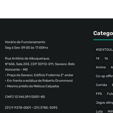
Catego
Horário de Funcionamento
Seg à Sex: 09:00 às 17:00hrs
#SEXTOUL
Rua Antônio de Albuquerque,
14
16
Nº606, Sala 203, CEP 30112-011, Savassi, Belo
Anime
A
Horizonte – MG
• Praça da Savassi, Edifício Fraternia 2º andar
Co-op offli
• Em frente a estátua de Roberto Drummond
Corrida
• Mesmo prédio da Melissa Calçados
FPS
Fut
CNPJ 13.144.091/0001-80
Jogos olímp
(31) 9 9378-0001 • (31) 3785-3095
Luta
Mili