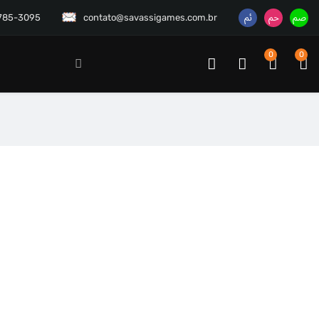
3785-3095
contato@savassigames.com.br
0
0