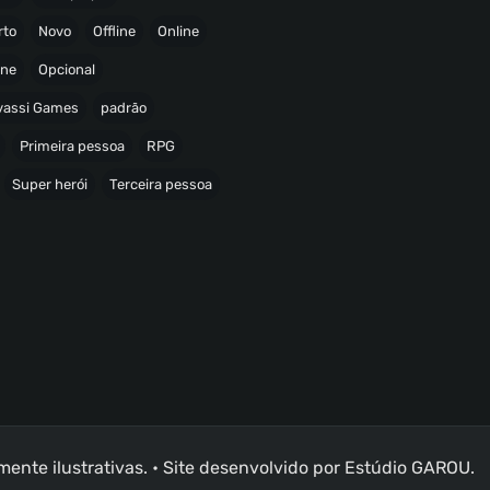
rto
Novo
Offline
Online
ine
Opcional
avassi Games
padrão
Primeira pessoa
RPG
Super herói
Terceira pessoa
nte ilustrativas. • Site desenvolvido por
Estúdio GAROU
.