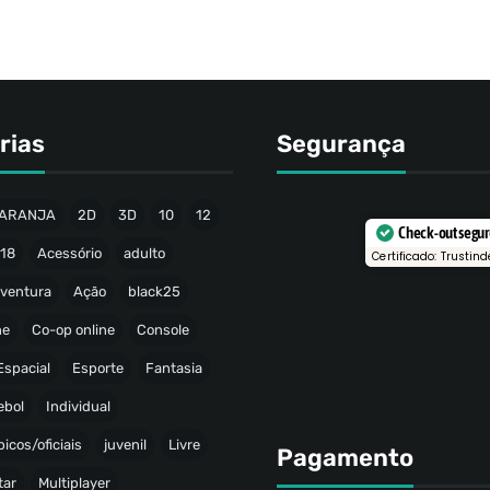
rias
Segurança
ARANJA
2D
3D
10
12
Check-out segu
18
Acessório
adulto
Certificado: Trustind
ventura
Ação
black25
ne
Co-op online
Console
Espacial
Esporte
Fantasia
ebol
Individual
icos/oficiais
juvenil
Livre
Pagamento
tar
Multiplayer