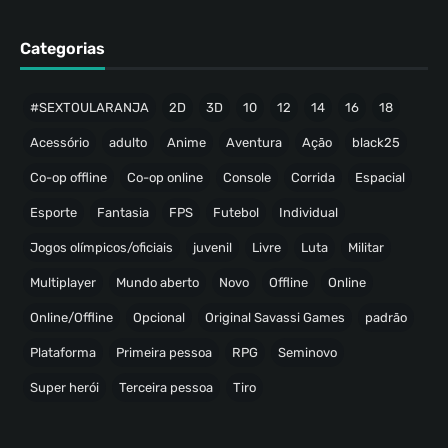
Categorias
#SEXTOULARANJA
2D
3D
10
12
14
16
18
Acessório
adulto
Anime
Aventura
Ação
black25
Co-op offline
Co-op online
Console
Corrida
Espacial
Esporte
Fantasia
FPS
Futebol
Individual
Jogos olímpicos/oficiais
juvenil
Livre
Luta
Militar
Multiplayer
Mundo aberto
Novo
Offline
Online
Online/Offline
Opcional
Original Savassi Games
padrão
Plataforma
Primeira pessoa
RPG
Seminovo
Super herói
Terceira pessoa
Tiro