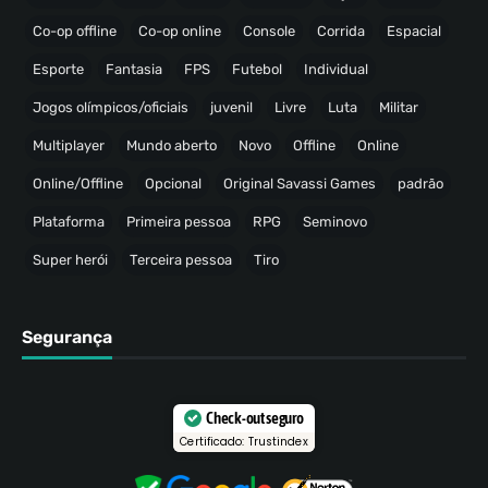
Co-op offline
Co-op online
Console
Corrida
Espacial
Esporte
Fantasia
FPS
Futebol
Individual
Jogos olímpicos/oficiais
juvenil
Livre
Luta
Militar
Multiplayer
Mundo aberto
Novo
Offline
Online
Online/Offline
Opcional
Original Savassi Games
padrão
Plataforma
Primeira pessoa
RPG
Seminovo
Super herói
Terceira pessoa
Tiro
Segurança
Check-out seguro
Certificado: Trustindex