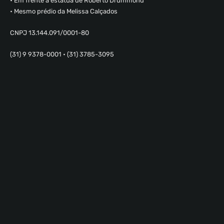
• Em frente a estátua de Roberto Drummond
• Mesmo prédio da Melissa Calçados
CNPJ 13.144.091/0001-80
(31) 9 9378-0001 • (31) 3785-3095