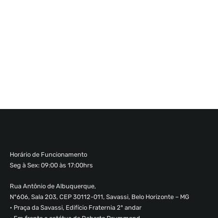
Horário de Funcionamento
Seg à Sex: 09:00 às 17:00hrs
Rua Antônio de Albuquerque,
Nº606, Sala 203, CEP 30112-011, Savassi, Belo Horizonte – MG
• Praça da Savassi, Edifício Fraternia 2º andar