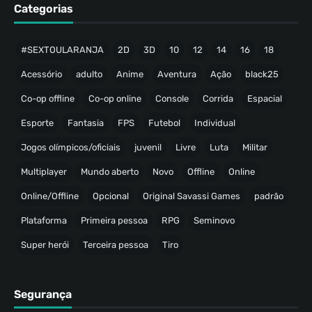
Categorias
#SEXTOULARANJA
2D
3D
10
12
14
16
18
Acessório
adulto
Anime
Aventura
Ação
black25
Co-op offline
Co-op online
Console
Corrida
Espacial
Esporte
Fantasia
FPS
Futebol
Individual
Jogos olímpicos/oficiais
juvenil
Livre
Luta
Militar
Multiplayer
Mundo aberto
Novo
Offline
Online
Online/Offline
Opcional
Original Savassi Games
padrão
Plataforma
Primeira pessoa
RPG
Seminovo
Super herói
Terceira pessoa
Tiro
Segurança