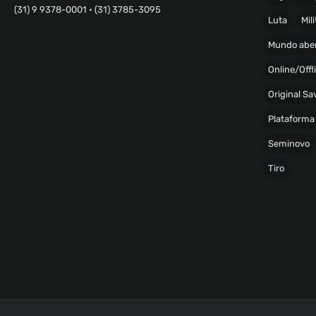
(31) 9 9378-0001 • (31) 3785-3095
Luta
Mili
Mundo abe
Online/Offl
Original S
Plataforma
Seminovo
Tiro