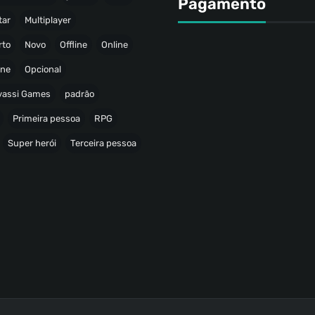
Pagamento
tar
Multiplayer
rto
Novo
Offline
Online
ine
Opcional
avassi Games
padrão
Primeira pessoa
RPG
Super herói
Terceira pessoa