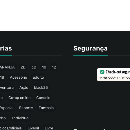
rias
Segurança
ARANJA
2D
3D
10
12
Check-out segu
18
Acessório
adulto
Certificado: Trustind
ventura
Ação
black25
ne
Co-op online
Console
Espacial
Esporte
Fantasia
ebol
Individual
icos/oficiais
juvenil
Livre