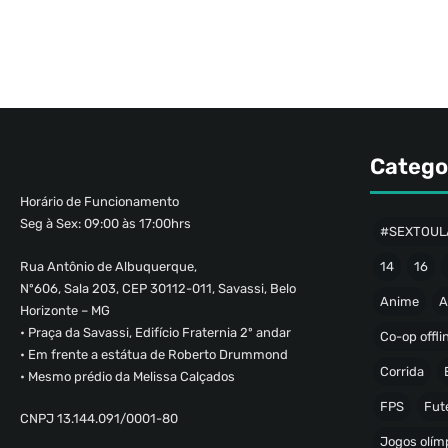
Catego
Horário de Funcionamento
Seg à Sex: 09:00 às 17:00hrs
#SEXTOUL
Rua Antônio de Albuquerque,
14
16
Nº606, Sala 203, CEP 30112-011, Savassi, Belo
Anime
A
Horizonte – MG
• Praça da Savassi, Edifício Fraternia 2º andar
Co-op offli
• Em frente a estátua de Roberto Drummond
Corrida
• Mesmo prédio da Melissa Calçados
FPS
Fut
CNPJ 13.144.091/0001-80
Jogos olímp