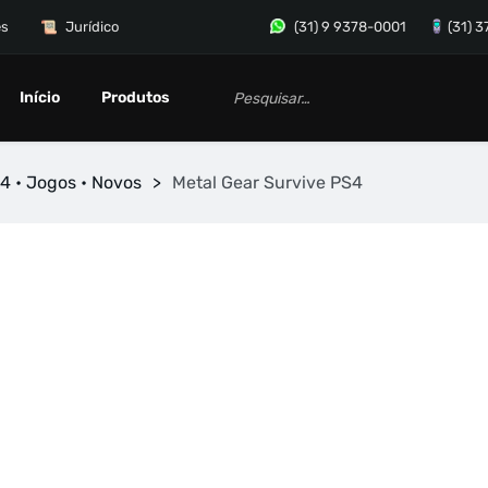
es
Jurídico
(31) 9 9378-0001
(31) 
Início
Produtos
4 • Jogos • Novos
>
Metal Gear Survive PS4