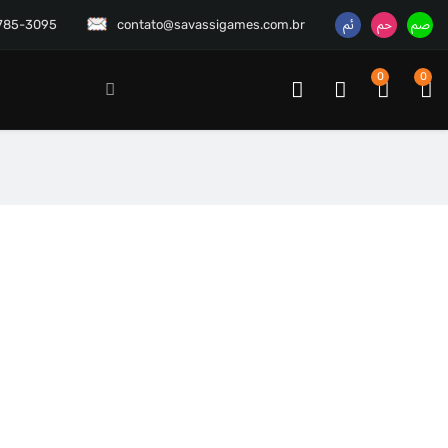
3785-3095
contato@savassigames.com.br
0
0