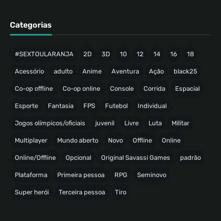
Categorias
#SEXTOULARANJA
2D
3D
10
12
14
16
18
Acessório
adulto
Anime
Aventura
Ação
black25
Co-op offline
Co-op online
Console
Corrida
Espacial
Esporte
Fantasia
FPS
Futebol
Individual
Jogos olímpicos/oficiais
juvenil
Livre
Luta
Militar
Multiplayer
Mundo aberto
Novo
Offline
Online
Online/Offline
Opcional
Original Savassi Games
padrão
Plataforma
Primeira pessoa
RPG
Seminovo
Super herói
Terceira pessoa
Tiro