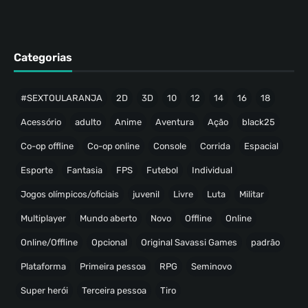
Categorias
#SEXTOULARANJA
2D
3D
10
12
14
16
18
Acessório
adulto
Anime
Aventura
Ação
black25
Co-op offline
Co-op online
Console
Corrida
Espacial
Esporte
Fantasia
FPS
Futebol
Individual
Jogos olímpicos/oficiais
juvenil
Livre
Luta
Militar
Multiplayer
Mundo aberto
Novo
Offline
Online
Online/Offline
Opcional
Original Savassi Games
padrão
Plataforma
Primeira pessoa
RPG
Seminovo
Super herói
Terceira pessoa
Tiro