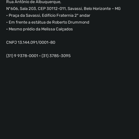
Rua Antônio de Albuquerque,
Nº606, Sala 203, CEP 30112-011, Savassi, Belo Horizonte – MG
• Praça da Savassi, Edifício Fraternia 2º andar
• Em frente a estátua de Roberto Drummond
• Mesmo prédio da Melissa Calçados
CNPJ 13.144.091/0001-80
(31) 9 9378-0001 • (31) 3785-3095