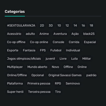
Categorias
#SEXTOULARANJA
2D
3D
10
12
14
16
18
Acessório
adulto
Anime
Aventura
Ação
black25
Co-op offline
Co-op online
Console
Corrida
Espacial
Esporte
Fantasia
FPS
Futebol
Individual
Jogos olímpicos/oficiais
juvenil
Livre
Luta
Militar
Multiplayer
Mundo aberto
Novo
Offline
Online
Online/Offline
Opcional
Original Savassi Games
padrão
Plataforma
Primeira pessoa
RPG
Seminovo
Super herói
Terceira pessoa
Tiro