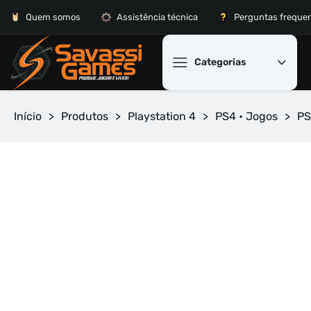
Quem somos
Assistência técnica
Perguntas freque
Categorias
Início
>
Produtos
>
Playstation 4
>
PS4 • Jogos
>
PS