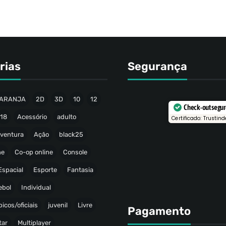
rias
Segurança
ARANJA
2D
3D
10
12
Check-out segu
18
Acessório
adulto
Certificado: Trustind
ventura
Ação
black25
ne
Co-op online
Console
Espacial
Esporte
Fantasia
ebol
Individual
icos/oficiais
juvenil
Livre
Pagamento
tar
Multiplayer