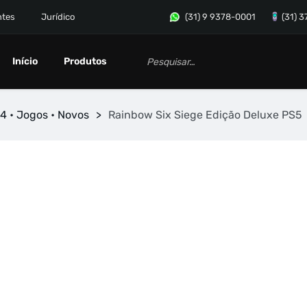
ntes
Jurídico
(31) 9 9378-0001
(31) 
Início
Produtos
4 • Jogos • Novos
>
Rainbow Six Siege Edição Deluxe PS5