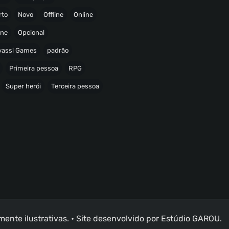
rto
Novo
Offline
Online
ine
Opcional
avassi Games
padrão
Primeira pessoa
RPG
Super herói
Terceira pessoa
nte ilustrativas. • Site desenvolvido por
Estúdio GAROU
.