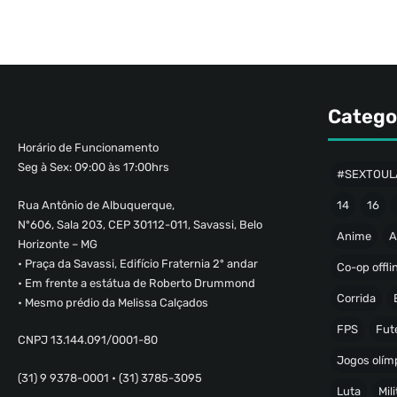
Catego
Horário de Funcionamento
Seg à Sex: 09:00 às 17:00hrs
#SEXTOUL
Rua Antônio de Albuquerque,
14
16
Nº606, Sala 203, CEP 30112-011, Savassi, Belo
Anime
A
Horizonte – MG
• Praça da Savassi, Edifício Fraternia 2º andar
Co-op offli
• Em frente a estátua de Roberto Drummond
Corrida
• Mesmo prédio da Melissa Calçados
FPS
Fut
CNPJ 13.144.091/0001-80
Jogos olímp
(31) 9 9378-0001 • (31) 3785-3095
Luta
Mili