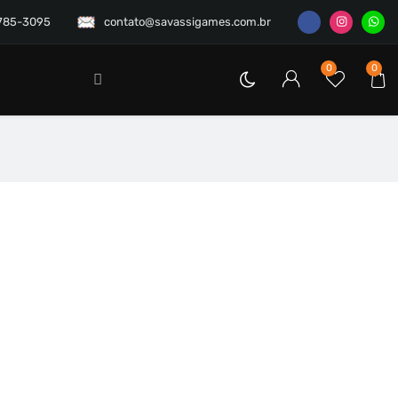
3785-3095
contato@savassigames.com.br
0
0