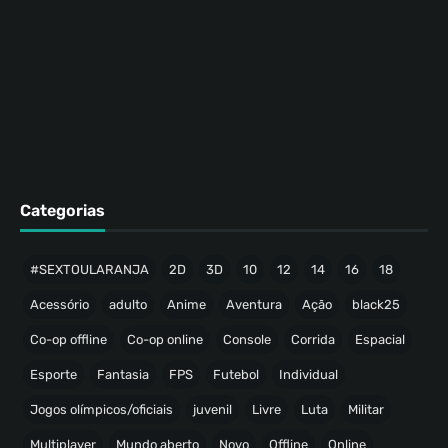
Categorias
#SEXTOULARANJA
2D
3D
10
12
14
16
18
Acessório
adulto
Anime
Aventura
Ação
black25
Co-op offline
Co-op online
Console
Corrida
Espacial
Esporte
Fantasia
FPS
Futebol
Individual
Jogos olímpicos/oficiais
juvenil
Livre
Luta
Militar
Multiplayer
Mundo aberto
Novo
Offline
Online