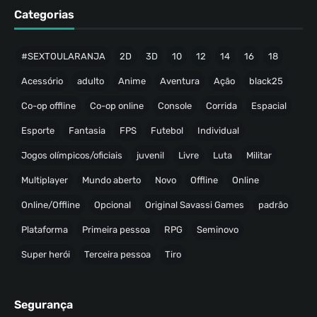
Categorias
#SEXTOULARANJA
2D
3D
10
12
14
16
18
Acessório
adulto
Anime
Aventura
Ação
black25
Co-op offline
Co-op online
Console
Corrida
Espacial
Esporte
Fantasia
FPS
Futebol
Individual
Jogos olímpicos/oficiais
juvenil
Livre
Luta
Militar
Multiplayer
Mundo aberto
Novo
Offline
Online
Online/Offline
Opcional
Original Savassi Games
padrão
Plataforma
Primeira pessoa
RPG
Seminovo
Super herói
Terceira pessoa
Tiro
Segurança