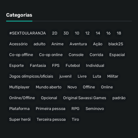
Categorias
#SEXTOULARANJA
2D
3D
10
12
14
16
18
Acessório
adulto
Anime
Aventura
Ação
black25
Co-op offline
Co-op online
Console
Corrida
Espacial
Esporte
Fantasia
FPS
Futebol
Individual
Jogos olímpicos/oficiais
juvenil
Livre
Luta
Militar
Multiplayer
Mundo aberto
Novo
Offline
Online
Online/Offline
Opcional
Original Savassi Games
padrão
Plataforma
Primeira pessoa
RPG
Seminovo
Super herói
Terceira pessoa
Tiro