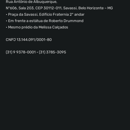
Rua Antônio de Albuquerque,
Nº606, Sala 203, CEP 30112-011, Savassi, Belo Horizonte – MG
• Praça da Savassi, Edifício Fraternia 2º andar
• Em frente a estátua de Roberto Drummond
• Mesmo prédio da Melissa Calçados
CNPJ 13.144.091/0001-80
(31) 9 9378-0001 • (31) 3785-3095