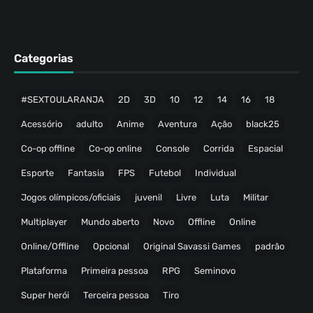
Categorias
#SEXTOULARANJA
2D
3D
10
12
14
16
18
Acessório
adulto
Anime
Aventura
Ação
black25
Co-op offline
Co-op online
Console
Corrida
Espacial
Esporte
Fantasia
FPS
Futebol
Individual
Jogos olímpicos/oficiais
juvenil
Livre
Luta
Militar
Multiplayer
Mundo aberto
Novo
Offline
Online
Online/Offline
Opcional
Original Savassi Games
padrão
Plataforma
Primeira pessoa
RPG
Seminovo
Super herói
Terceira pessoa
Tiro