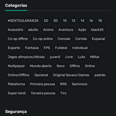
Categorias
#SEXTOULARANJA
2D
3D
10
12
14
16
18
Acessório
adulto
Anime
Aventura
Ação
black25
Co-op offline
Co-op online
Console
Corrida
Espacial
Esporte
Fantasia
FPS
Futebol
Individual
Jogos olímpicos/oficiais
juvenil
Livre
Luta
Militar
Multiplayer
Mundo aberto
Novo
Offline
Online
Online/Offline
Opcional
Original Savassi Games
padrão
Plataforma
Primeira pessoa
RPG
Seminovo
Super herói
Terceira pessoa
Tiro
Segurança