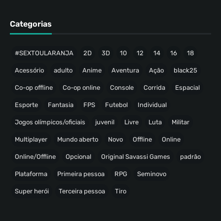
Categorias
#SEXTOULARANJA
2D
3D
10
12
14
16
18
Acessório
adulto
Anime
Aventura
Ação
black25
Co-op offline
Co-op online
Console
Corrida
Espacial
Esporte
Fantasia
FPS
Futebol
Individual
Jogos olímpicos/oficiais
juvenil
Livre
Luta
Militar
Multiplayer
Mundo aberto
Novo
Offline
Online
Online/Offline
Opcional
Original Savassi Games
padrão
Plataforma
Primeira pessoa
RPG
Seminovo
Super herói
Terceira pessoa
Tiro