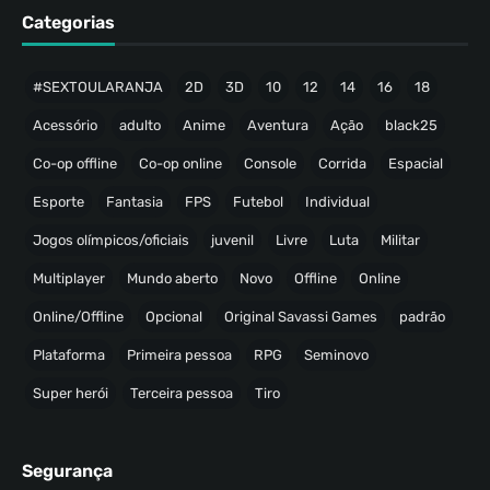
Categorias
#SEXTOULARANJA
2D
3D
10
12
14
16
18
Acessório
adulto
Anime
Aventura
Ação
black25
Co-op offline
Co-op online
Console
Corrida
Espacial
Esporte
Fantasia
FPS
Futebol
Individual
Jogos olímpicos/oficiais
juvenil
Livre
Luta
Militar
Multiplayer
Mundo aberto
Novo
Offline
Online
Online/Offline
Opcional
Original Savassi Games
padrão
Plataforma
Primeira pessoa
RPG
Seminovo
Super herói
Terceira pessoa
Tiro
Segurança